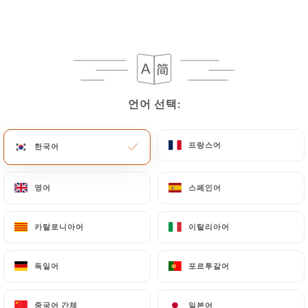
메뉴
KO
언어 선택:
언어 선택:
/
홈
리뷰
리뷰
프랑스어
프랑스어
한국어
한국어
영어
영어
스페인어
스페인어
카탈로니아어
카탈로니아어
이탈리아어
이탈리아어
66 Uniiti 리뷰
4.7 / 5
독일어
독일어
포르투갈어
포르투갈어
100% 실제 검증된 리뷰입니다.
중국어 간체
중국어 간체
일본어
일본어