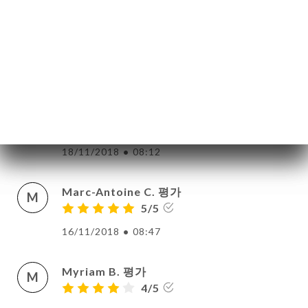
Aurélie S. 평가
A
5/5
20/11/2018
•
01:06
Hamid R. 평가
H
5/5
18/11/2018
•
08:12
Marc-Antoine C. 평가
M
5/5
16/11/2018
•
08:47
Myriam B. 평가
M
4/5