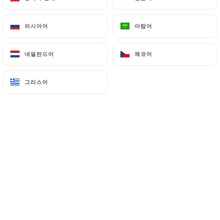
러시아어
러시아어
아랍어
아랍어
alain g. 평가
A
5/5
네덜란드어
네덜란드어
체코어
체코어
Restaurant ferme, mais remplace par TAJ
INDIEN, 27 rue de l'arbre sec. Cet
그리스어
그리스어
établissement est très bien décoré, le
personnel très attentif et la carte permet
essayer toutes les subtilités de cette
cuisine lointaine. Nous reviendrons PS
carte pour les végétariens qui ont
apprécies
13/02/2022
•
08:54
Gwen C. 평가
G
5/5