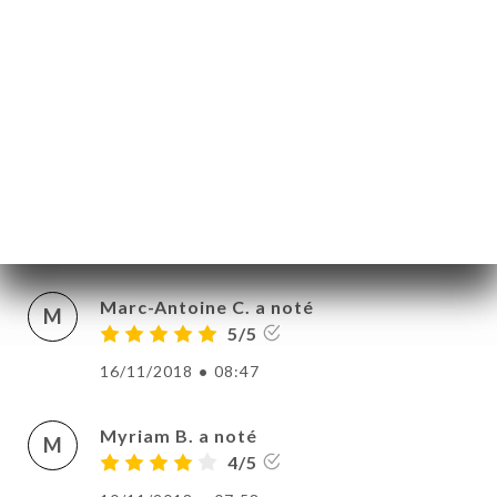
Aurélie S. a noté
A
5/5
20/11/2018
•
01:06
Hamid R. a noté
H
5/5
18/11/2018
•
08:12
Marc-Antoine C. a noté
M
5/5
16/11/2018
•
08:47
Myriam B. a noté
M
4/5