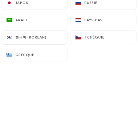
JAPON
JAPON
RUSSIE
RUSSIE
ARABE
ARABE
PAYS-BAS
PAYS-BAS
alain g. a noté
A
5/5
한국어 (KOREAN)
한국어 (KOREAN)
TCHÉQUIE
TCHÉQUIE
Restaurant ferme, mais remplace par TAJ
INDIEN, 27 rue de l'arbre sec. Cet
GRECQUE
GRECQUE
établissement est très bien décoré, le
personnel très attentif et la carte permet
essayer toutes les subtilités de cette
cuisine lointaine. Nous reviendrons PS
carte pour les végétariens qui ont
apprécies
13/02/2022
•
08:54
Gwen C. a noté
G
5/5