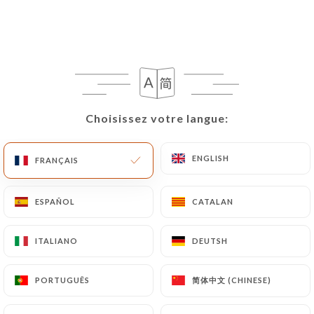
FR
MENU
Choisissez votre langue:
Choisissez votre langue:
/
ACCUEIL
LES AVIS
Les Avis
ENGLISH
ENGLISH
FRANÇAIS
FRANÇAIS
ESPAÑOL
ESPAÑOL
CATALAN
CATALAN
66 avis sur Uniiti
ITALIANO
ITALIANO
DEUTSH
DEUTSH
4.7 / 5
简体中文 (CHINESE)
简体中文 (CHINESE)
PORTUGUÊS
PORTUGUÊS
100% vrais avis, vérifiés.