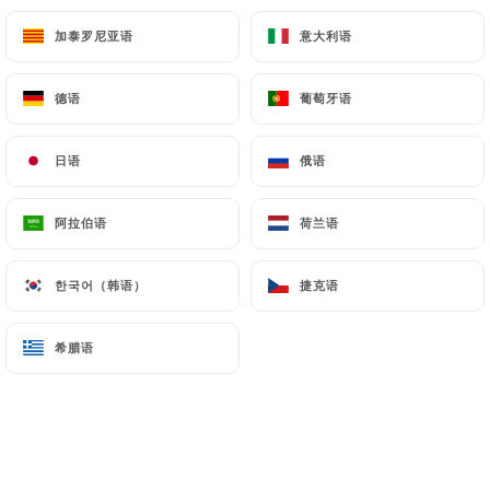
13.5€
加泰罗尼亚语
加泰罗尼亚语
意大利语
意大利语
POISSONS
德语
德语
葡萄牙语
葡萄牙语
Poisson Tikka Massala
Saumon à la sauce tomate, poivrons, oignions, et
日语
日语
俄语
俄语
coriandre ( Salmon with tomato sauce, peppers,
onions and coriander
阿拉伯语
阿拉伯语
荷兰语
荷兰语
13.25€
한국어（韩语）
한국어（韩语）
捷克语
捷克语
Poisson Kormas
Saumon grillé à la sauce aux amandes, noix de
希腊语
希腊语
cajou, raisins et à la crème fraiche ( Grilled salmon
with almond sauce, cashew, grapes, and fresh
cream )
12€