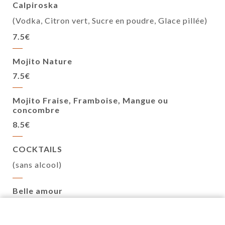
Calpiroska
(Vodka, Citron vert, Sucre en poudre, Glace pillée)
7.5€
Mojito Nature
7.5€
Mojito Fraise, Framboise, Mangue ou
concombre
8.5€
COCKTAILS
(sans alcool)
Belle amour
( Mangue, noix de coco, passion)
6.5€