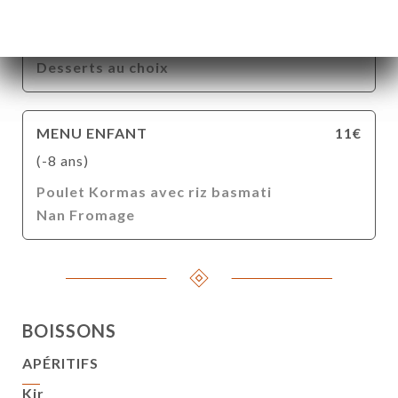
Boeuf Briyani
Riz ou Légumes au choix
Desserts au choix
MENU ENFANT
11€
(-8 ans)
Poulet Kormas avec riz basmati
Nan Fromage
BOISSONS
APÉRITIFS
Kir