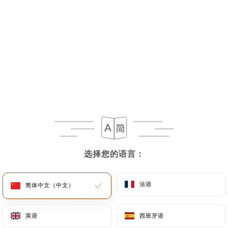
Agneau Palak
Agneau à la sauce aux épinards hachés, tomates,
oignions, ail et aux épices ( lamb with chapped
spinach sauce, tomatoes, onions, garlic, and spices)
12.5€
agneau Vindaloo
Agneau à la sauce vindaloo très épicée avec
pommes de terre et piments ( Lamb vindaloo extra
hot sauce with potatoes and chills)
选择您的语言：
选择您的语言：
12€
Agneau ROYAL
法语
法语
简体中文（中文）
简体中文（中文）
Agneau aux épices avec gingembre, piments, ail et
coriandre ( Spiced lamb with ginger chilis, garlic
英语
英语
西班牙语
西班牙语
and coriander)