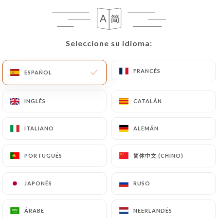
suprimiera, identificándose de forma precisa con
una copia de un documento de identidad (carné de
identidad o pasaporte).
Seleccione su idioma:
Seleccione su idioma:
Las solicitudes de supresión de Datos Personales
estarán sujetas a las obligaciones impuestas a
FRANCÉS
FRANCÉS
ESPAÑOL
ESPAÑOL
https://royalindien.com
por la ley, en particular
en materia de conservación o archivo de
INGLÉS
INGLÉS
CATALÁN
CATALÁN
documentos. Por último, los Usuarios de
https://royalindien.com
pueden presentar una
ITALIANO
ITALIANO
ALEMÁN
ALEMÁN
reclamación ante las autoridades de control, y en
particular ante la CNIL
简体中文 (CHINO)
简体中文 (CHINO)
(
https://www.cnil.fr/fr/plaintes
).
PORTUGUÉS
PORTUGUÉS
JAPONÉS
JAPONÉS
RUSO
RUSO
7.4 No comunicación de los datos personales
https://royalindien.com
se abstiene de tratar,
alojar o transferir la Información recogida de sus
ÁRABE
ÁRABE
NEERLANDÉS
NEERLANDÉS