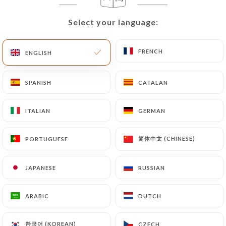
Select your language:
Select your language:
FRENCH
FRENCH
ENGLISH
ENGLISH
Le Royal Indien
SPANISH
SPANISH
CATALAN
CATALAN
ITALIAN
ITALIAN
GERMAN
GERMAN
66 REVIEW
RESTAURANT INDIEN
简体中文 (CHINESE)
简体中文 (CHINESE)
PORTUGUESE
PORTUGUESE
14 Rue Lainerie 69005 Lyon France
JAPANESE
JAPANESE
RUSSIAN
RUSSIAN
ARABIC
ARABIC
DUTCH
DUTCH
Who are we?
한국어 (KOREAN)
한국어 (KOREAN)
CZECH
CZECH