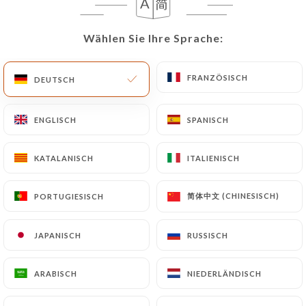
Wählen Sie Ihre Sprache:
Wählen Sie Ihre Sprache:
FRANZÖSISCH
FRANZÖSISCH
DEUTSCH
DEUTSCH
Le Royal Indien
ENGLISCH
ENGLISCH
SPANISCH
SPANISCH
66 BEWERTUNG
KATALANISCH
KATALANISCH
ITALIENISCH
ITALIENISCH
RESTAURANT INDIEN
简体中文 (CHINESISCH)
简体中文 (CHINESISCH)
PORTUGIESISCH
PORTUGIESISCH
14 Rue Lainerie 69005 Lyon France
JAPANISCH
JAPANISCH
RUSSISCH
RUSSISCH
ARABISCH
ARABISCH
NIEDERLÄNDISCH
NIEDERLÄNDISCH
Über uns