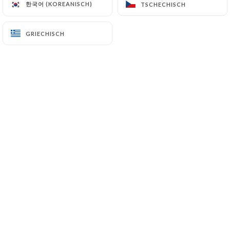
한국어 (KOREANISCH)
한국어 (KOREANISCH)
TSCHECHISCH
TSCHECHISCH
GRIECHISCH
GRIECHISCH
LE ROYAL INDIEN
"Cuisine indienne et pakistanaise au cœur du
Vieux Lyon"
C'est en famille que le Royal Indien vous
accueille, dans le quartier du Vieux Lyon,
pour vous faire découvrir la cuisine indienne.
Niroja, Saji et Sri sont frères et sœurs, ils ont
tous les trois ce même amour pour la cuisine
et leur pays d'origine. Partez avec eux dans